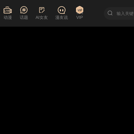
动漫
话题
AI女友
漫友说
VIP