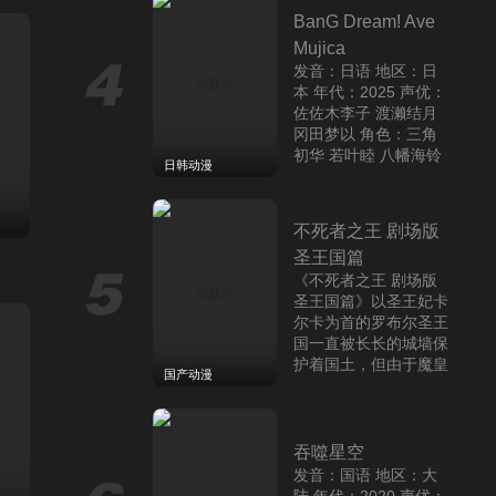
不时轻声地艾莉同学
鸟山明负责该作的设定
BanG Dream! Ave
声优：千叶翔也 上田丽
奈 鬼头明里 角色：猪
Mujica
股大喜 鹿野千夏 蝶野
发音：日语 地区：日
雏 别名：青春之箱/青
本 年代：2025 声优：
之箱 简介：女羽毛球部
佐佐木李子 渡濑结月
的成员猪股大喜暗恋女
冈田梦以 角色：三角
恋爱
子篮球部的鹿野千夏学
初华 若叶睦 八幡海铃
日韩动漫
姐。他望着学姐每天自
别名：BanG Dream!
主练
颂乐人偶 简介：丰川
辰星降临之国的妮娜
祥子招募组建的乐队Av
不死者之王 剧场版
声优：千叶翔也 上田丽
e Mujica，完成了演
圣王国篇
奈 鬼头明里 角色：猪
《不死者之王 剧场版
股大喜 鹿野千夏 蝶野
圣王国篇》以圣王妃卡
雏 别名：青春之箱/青
尔卡为首的罗布尔圣王
之箱 简介：女羽毛球部
国一直被长长的城墙保
的成员猪股大喜暗恋女
恋爱
护着国土，但由于魔皇
子篮球部的鹿野千夏学
国产动漫
雅尔达巴奥特和亚人联
姐。他望着学姐每天自
合军的突然入侵，和平
主练
成为名垂青史的恶役
时代迎来了终结。以圣
千金吧!
骑士
吞噬星空
声优：千叶翔也 上田丽
发音：国语 地区：大
奈 鬼头明里 角色：猪