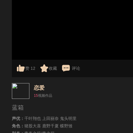
赞
12
收藏
评论
恋爱
15
视频作品
蓝箱
声优：
千叶翔也 上田丽奈 鬼头明里
角色：
猪股大喜 鹿野千夏 蝶野雏