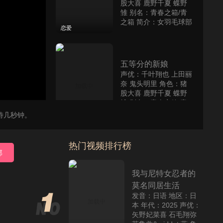
股大喜 鹿野千夏 蝶野
雏 别名：青春之箱/青
之箱 简介：女羽毛球部
恋爱
的成员猪股大喜暗恋女
子篮球部的鹿野千夏学
姐。他望着学姐每天自
受骗!
主练
五等分的新娘
声优：千叶翔也 上田丽
奈 鬼头明里 角色：猪
切换线路。
股大喜 鹿野千夏 蝶野
雏 别名：青春之箱/青
之箱 简介：女羽毛球部
待几秒钟。
的成员猪股大喜暗恋女
恋爱
子篮球部的鹿野千夏学
姐。他望着学姐每天自
热门视频排行榜
主练
部
宅男腐女恋爱真难
声优：千叶翔也 上田丽
我与尼特女忍者的
奈 鬼头明里 角色：猪
莫名同居生活
股大喜 鹿野千夏 蝶野
发音：日语 地区：日
雏 别名：青春之箱/青
本 年代：2025 声优：
之箱 简介：女羽毛球部
矢野妃菜喜 石毛翔弥
的成员猪股大喜暗恋女
恋爱