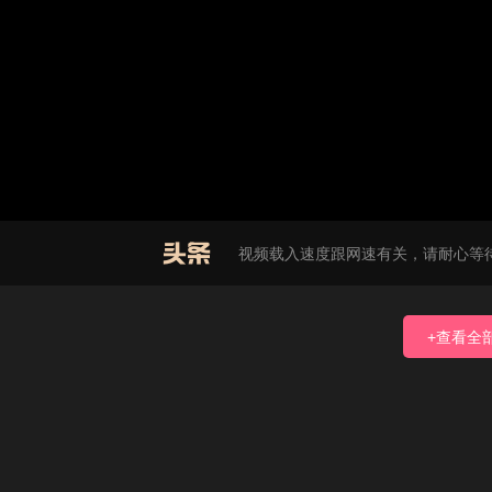
不要轻易相信视频中的广告，谨防上当
如果无法播放请重新刷新页面，或者
视频载入速度跟网速有关，请耐心等
+查看全