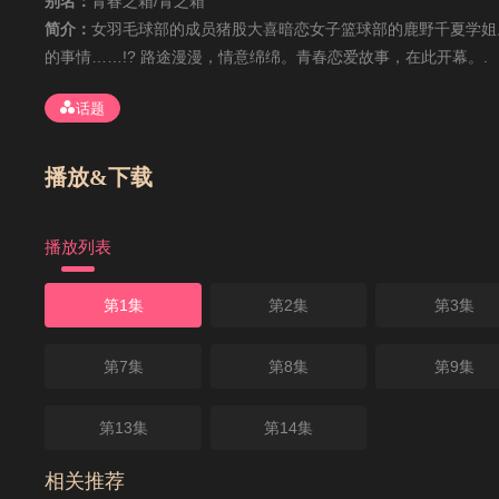
别名：
青春之箱/青之箱
简介：
女羽毛球部的成员猪股大喜暗恋女子篮球部的鹿野千夏学姐
的事情……!? 路途漫漫，情意绵绵。青春恋爱故事，在此开幕。.
话题
播放&下载
播放列表
第1集
第2集
第3集
第7集
第8集
第9集
第13集
第14集
相关推荐