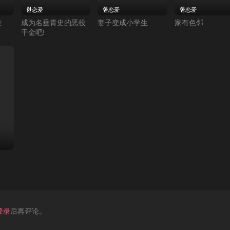
恋爱
恋爱
恋爱
难
成为名垂青史的恶役
妻子变成小学生
家有色邻
千金吧!
登录
后再评论。