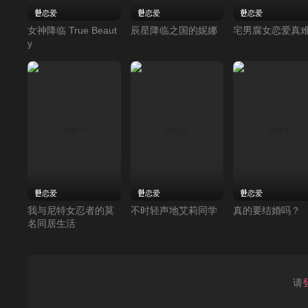
恋爱
恋爱
恋爱
女神降临 True Beaut
辰星降临之国的妮娜
宅男腐女恋爱真
y
恋爱
恋爱
恋爱
我与尼特女忍者的莫
不时轻声地艾莉同学
真的要结婚吗？
名同居生活
请