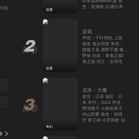
菲鲁兹&middot;蓝 角
子篮球部的鹿野千夏学
色：安海政 出浦白津
不到
姐。他望着学姐每天自
恋爱
莉 百地彩梦 别名：我
主练
与女忍者的同居生活
真的要结婚吗？
简介：该作结合了忍者
声优：千叶翔也 上田丽
元素和日常生活的
蓝箱
奈 鬼头明里 角色：猪
声优：千叶翔也 上田
股大喜 鹿野千夏 蝶野
丽奈 鬼头明里 角色：
雏 别名：青春之箱/青
猪股大喜 鹿野千夏 蝶
之箱 简介：女羽毛球部
野雏 别名：青春之箱/
的成员猪股大喜暗恋女
恋爱
跟网速有关，请耐心等待几秒钟。
青之箱 简介：女羽毛
子篮球部的鹿野千夏学
球部的成员猪股大喜暗
姐。他望着学姐每天自
恋爱
恋女子篮球部的鹿野千
主练
女神降临 True Beau
夏学姐。他望着学姐每
ty
天自主练
龙珠：大魔
声优：千叶翔也 上田丽
奈 鬼头明里 角色：猪
发音：日语 地区：日
股大喜 鹿野千夏 蝶野
本 年代：2024 声优：
雏 别名：青春之箱/青
野泽雅子 小林由美子
之箱 简介：女羽毛球部
内山昂辉 角色：孙悟
恋爱
的成员猪股大喜暗恋女
空 界王神 古罗利欧 别
子篮球部的鹿野千夏学
名：龙珠DAIMA 简
奇幻
姐。他望着学姐每天自
介：本作是龙珠40周年
多
主练
全新动画，由原著作者