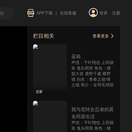
APP下载
|
在线客服
登录
注册
栏目相关
查看更多
蓝箱
声优：千叶翔也 上田丽
奈 鬼头明里 角色：猪
股大喜 鹿野千夏 蝶野
雏 别名：青春之箱/青
之箱 简介：女羽毛球部
的成员猪股大喜暗恋女
恋爱
子篮球部的鹿野千夏学
姐。他望着学姐每天自
主练
我与尼特女忍者的莫
名同居生活
声优：千叶翔也 上田丽
奈 鬼头明里 角色：猪