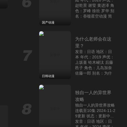
陆 年代：2020 声优：
股大喜 鹿野千夏 蝶野
赵乾景 谢莹 黄进泽 角
雏 别名：青春之箱/青
色：罗峰 徐欣 罗华 别
之箱 简介：女羽毛球部
名：吞噬星空动漫 简
恋爱
的成员猪股大喜暗恋女
介：本作改编自我吃西
国产动漫
子篮球部的鹿野千夏学
红柿的同名小说，动漫
姐。他望着学姐每天自
是由企鹅影视联合国内
主练
重启人生的千金小姐
杭州玄机科技信
为什么老师会在这
声优：千叶翔也 上田丽
里？
奈 鬼头明里 角色：猪
发音：日语 地区：日
股大喜 鹿野千夏 蝶野
本 年代：2019 声优：
雏 别名：青春之箱/青
上坂堇 铃木崚汰 后藤
之箱 简介：女羽毛球部
邑子 角色：儿岛加奈
的成员猪股大喜暗恋女
恋爱
佐藤一郎 别名：为什
子篮球部的鹿野千夏学
日韩动漫
么老师会在这里动漫
姐。他望着学姐每天自
简介：电视动画《为什
主练
么老师会在这里！?》
2.5次元的诱惑
独自一人的异世界
改编自苏募ロウ创作
声优：千叶翔也 上田丽
攻略
奈 鬼头明里 角色：猪
独自一人的异世界攻略
股大喜 鹿野千夏 蝶野
连载至10集 2024-11-2
雏 别名：青春之箱/青
9更新 状态：更新中...
之箱 简介：女羽毛球部
发音：日语 地区：日
的成员猪股大喜暗恋女
恋爱
本 年代：2024 声优：