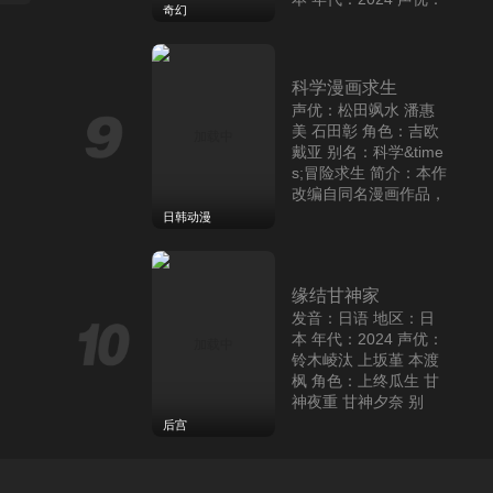
子篮球部的鹿野千夏学
奇幻
梅田修一朗 白石晴香
姐。他望着学姐每天自
直田姬奈 角色：遥 委
主练
成为名垂青史的恶役
员长 别名：孤单一人
的异世界攻略
科学漫画求生
千金吧
声优：松田飒水 潘惠
声优：千叶翔也 上田丽
美 石田彰 角色：吉欧
奈 鬼头明里 角色：猪
戴亚 别名：科学&time
股大喜 鹿野千夏 蝶野
s;冒险求生 简介：本作
雏 别名：青春之箱/青
改编自同名漫画作品，
之箱 简介：女羽毛球部
恋爱
动画融合了科学知识与
的成员猪股大喜暗恋女
日韩动漫
冒险元素的animated
子篮球部的鹿野千夏学
学习作品，为观众带来
姐。他望着学姐每天自
全新的视听体
主练
摇曳庄的幽奈小姐
缘结甘神家
声优：千叶翔也 上田丽
发音：日语 地区：日
奈 鬼头明里 角色：猪
本 年代：2024 声优：
股大喜 鹿野千夏 蝶野
铃木崚汰 上坂堇 本渡
雏 别名：青春之箱/青
枫 角色：上终瓜生 甘
之箱 简介：女羽毛球部
神夜重 甘神夕奈 别
的成员猪股大喜暗恋女
恋爱
名：结缘甘神神社 简
后宫
子篮球部的鹿野千夏学
介：本作根据内藤默西
姐。他望着学姐每天自
创作的同名漫画作品改
主练
编，以京大医学部为