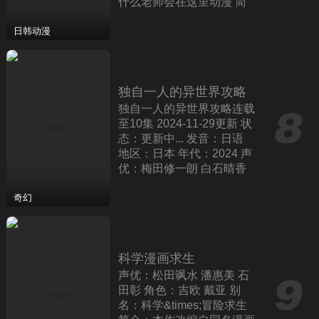
什么老师会在这里动漫 简
介：电视动画《为什么老师
会在这里！?》改编自苏募
日韩动漫
ロウ创作
独自一人的异世界攻略
独自一人的异世界攻略连载
至10集 2024-11-29更新 状
态：更新中... 发音：日语
地区：日本 年代：2024 声
优：梅田修一朗 白石晴香
直田姬奈 角色：遥 委员长
别名：孤单一人的异世界攻
奇幻
略
科学漫画求生
声优：松田飒水 潘惠美 石
田彰 角色：吉欧 戴亚 别
名：科学&times;冒险求生