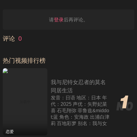
请
登录
后再评论。
评论
0
热门视频排行榜
我与尼特女忍者的莫名
同居生活
发音：日语 地区：日本 年
代：2025 声优：矢野妃菜
喜 石毛翔弥 菲鲁兹&middo
t;蓝 角色：安海政 出浦白津
莉 百地彩梦 别名：我与女
忍者的同居生活 简介：该
恋爱
作结合了忍者元素和日常生