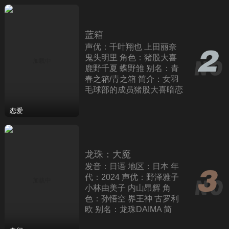
活的
蓝箱
声优：千叶翔也 上田丽奈
鬼头明里 角色：猪股大喜
鹿野千夏 蝶野雏 别名：青
春之箱/青之箱 简介：女羽
毛球部的成员猪股大喜暗恋
女子篮球部的鹿野千夏学
姐。他望着学姐每天自主练
恋爱
龙珠：大魔
发音：日语 地区：日本 年
代：2024 声优：野泽雅子
小林由美子 内山昂辉 角
色：孙悟空 界王神 古罗利
欧 别名：龙珠DAIMA 简
介：本作是龙珠40周年全新