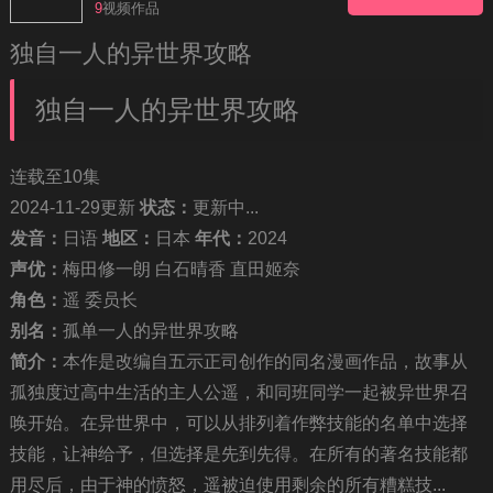
9
视频作品
独自一人的异世界攻略
独自一人的异世界攻略
连载至10集
2024-11-29更新
状态：
更新中...
发音：
日语
地区：
日本
年代：
2024
声优：
梅田修一朗 白石晴香 直田姬奈
角色：
遥 委员长
别名：
孤单一人的异世界攻略
简介：
本作是改编自五示正司创作的同名漫画作品，故事从
孤独度过高中生活的主人公遥，和同班同学一起被异世界召
唤开始。在异世界中，可以从排列着作弊技能的名单中选择
技能，让神给予，但选择是先到先得。在所有的著名技能都
不要轻易相信视频中的广告，谨防上当受骗!
用尽后，由于神的愤怒，遥被迫使用剩余的所有糟糕技...