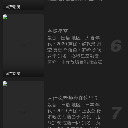
合军的突然入侵，和平时代
国产动漫
迎来了终结。以圣骑士
吞噬星空
发音：国语 地区：大陆 年
代：2020 声优：赵乾景 谢
莹 黄进泽 角色：罗峰 徐欣
罗华 别名：吞噬星空动漫
简介：本作改编自我吃西红
柿的同名小说，动漫是由企
鹅影视联合国内杭州玄机科
国产动漫
技信
为什么老师会在这里？
发音：日语 地区：日本 年
代：2019 声优：上坂堇 铃
木崚汰 后藤邑子 角色：儿
岛加奈 佐藤一郎 别名：为