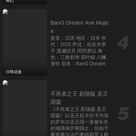
动画，由原著作者鸟山明负
奇幻
责该作的设定
BanG Dream! Ave Mujic
a
发音：日语 地区：日本 年
代：2025 声优：佐佐木李
子 渡濑结月 冈田梦以 角
色：三角初华 若叶睦 八幡
海铃 别名：BanG Dream!
颂乐人偶 简介：丰川祥子
日韩动漫
招募组建的乐队Ave Mujic
a，完成了演
不死者之王 剧场版 圣王
国篇
《不死者之王 剧场版 圣王
国篇》以圣王妃卡尔卡为首
的罗布尔圣王国一直被长长
的城墙保护着国土，但由于
魔皇雅尔达巴奥特和亚人联