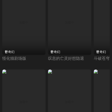
奇幻
奇幻
奇幻
怪化猫剧场版
叹息的亡灵好想隐退
斗破苍穹 