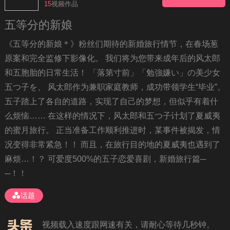
15
视频作品
五等分的新娘
《五等分的新娘＊》粉丝们期待的新婚旅行情节，在春场葱
原案和完全监修下影像化。 我们将为您带来成年后的风太郎
和五胞胎的日常生活！ 「落第寸前」「勉強嫌い」の美少女
五つ子を、 风太郎作为兼职家庭教师，成功带领学生“毕业”。
五子踏上了各自的道路，实现了自己的梦想，但似乎有着什
么烦恼…… 在这样的情况下，风太郎和五つ子计划了夏威夷
的蜜月旅行。 正当准备工作顺利推进时，某事件被揭发，情
况变得非常紧急！！ 而且，在旅行目的地的夏威夷也遇到了
麻烦…！？ 可爱度500%的五子恋爱喜剧，新婚旅行篇─
不要轻易相信视频中的广告，谨防上当受骗!
─！！
如果无法播放请重新刷新页面，或者切换线路。
话题
视频载入速度跟网速有关，请耐心等待几秒钟。