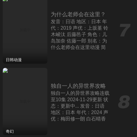
为什么老师会在这里？
发音：日语 地区：日本 年
代：2019 声优：上坂堇 铃
木崚汰 后藤邑子 角色：儿
岛加奈 佐藤一郎 别名：为
什么老师会在这里动漫 简
介：电视动画《为什么老师
会在这里！?》改编自苏募
日韩动漫
ロウ创作
独自一人的异世界攻略
独自一人的异世界攻略连载
至10集 2024-11-29更新 状
态：更新中... 发音：日语
地区：日本 年代：2024 声
优：梅田修一朗 白石晴香
直田姬奈 角色：遥 委员长
别名：孤单一人的异世界攻
奇幻