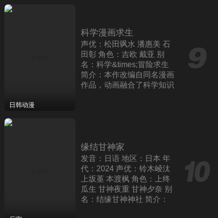
略
科学漫画求生
声优：松田飒水 潘惠美 石
田彰 角色：吉欧 戴亚 别
名：科学&times;冒险求生
简介：本作改编自同名漫画
作品，动画融合了科学知识
与冒险元素的animated学习
作品，为观众带来全新的视
日韩动漫
听体
缘结甘神家
发音：日语 地区：日本 年
代：2024 声优：铃木崚汰
上坂堇 本渡枫 角色：上终
瓜生 甘神夜重 甘神夕奈 别
名：结缘甘神神社 简介：
本作根据内藤默西创作的同