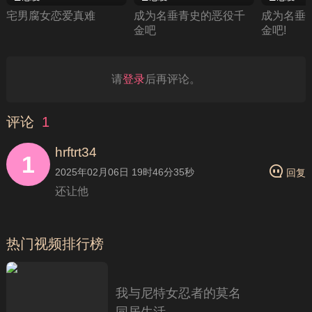
宅男腐女恋爱真难
成为名垂青史的恶役千
成为名垂
金吧
金吧!
请
登录
后再评论。
评论
1
hrftrt34
1
2025年02月06日 19时46分35秒
回复
还让他
热门视频排行榜
我与尼特女忍者的莫名
同居生活