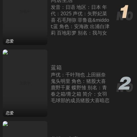
发音：日语 地区：日本 年
代：2025 声优：矢野妃菜
喜 石毛翔弥 菲鲁兹&middo
t;蓝 角色：安海政 出浦白津
莉 百地彩梦 别名：我与女
忍者的同居生活 简介：该
恋爱
作结合了忍者元素和日常生
活的
蓝箱
声优：千叶翔也 上田丽奈
鬼头明里 角色：猪股大喜
鹿野千夏 蝶野雏 别名：青
春之箱/青之箱 简介：女羽
毛球部的成员猪股大喜暗恋
女子篮球部的鹿野千夏学
姐。他望着学姐每天自主练
恋爱