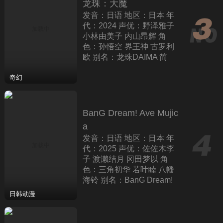
龙珠：大魔
发音：日语 地区：日本 年
代：2024 声优：野泽雅子
小林由美子 内山昂辉 角
色：孙悟空 界王神 古罗利
欧 别名：龙珠DAIMA 简
介：本作是龙珠40周年全新
动画，由原著作者鸟山明负
奇幻
责该作的设定
BanG Dream! Ave Mujic
a
发音：日语 地区：日本 年
代：2025 声优：佐佐木李
子 渡濑结月 冈田梦以 角
色：三角初华 若叶睦 八幡
海铃 别名：BanG Dream!
颂乐人偶 简介：丰川祥子
日韩动漫
招募组建的乐队Ave Mujic
a，完成了演