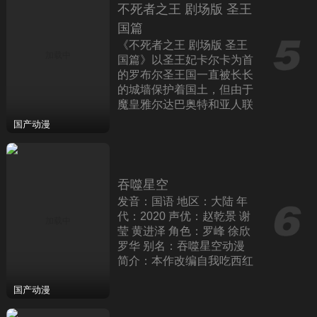
不死者之王 剧场版 圣王
国篇
《不死者之王 剧场版 圣王
国篇》以圣王妃卡尔卡为首
的罗布尔圣王国一直被长长
的城墙保护着国土，但由于
魔皇雅尔达巴奥特和亚人联
合军的突然入侵，和平时代
国产动漫
迎来了终结。以圣骑士
吞噬星空
发音：国语 地区：大陆 年
代：2020 声优：赵乾景 谢
莹 黄进泽 角色：罗峰 徐欣
罗华 别名：吞噬星空动漫
简介：本作改编自我吃西红
柿的同名小说，动漫是由企
鹅影视联合国内杭州玄机科
国产动漫
技信